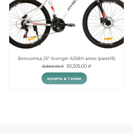
Велосипед 26″ Avenger A268H алюм (рама18)
30,305.00
₽
31,900.00
₽
купить в 1 клик