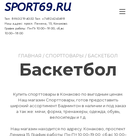
Перейти
SPORT69.RU
к
Пе
содержимому
Тел: 8-963-219-40-32 Тел: +74824243498
на
Наш адрес: просп. Ленина, 15, Конаково.
График работы: Пн-Пт 10:00–19:00; сб,вс
(To
10:00–18:00
ГЛАВНАЯ
/
СПОРТТОВАРЫ
/ БАСКЕТБОЛ
Баскетбол
Купить спорттовары в Конаково по выгодным ценам.
Наш магазин Спорттовары, готов предоставить
широкий ассортимент Бадминтон в наличии и под заказ
а так же: мячи, форма, тренажеры, одежда, обувь,
велосипеды и т.д.
Наш магазин находится по адресу: Конаково, проспект
Ленина 15. График работы: Пн-Пт 10:00–19:00; сб,вс 10:00–